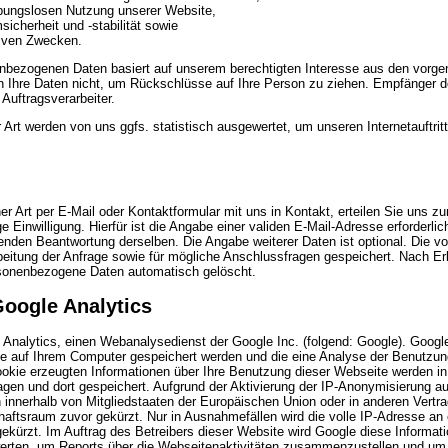
eibungslosen Nutzung unserer Website,
icherheit und -stabilität sowie
tiven Zwecken.
nenbezogenen Daten basiert auf unserem berechtigten Interesse aus den vorg
 Ihre Daten nicht, um Rückschlüsse auf Ihre Person zu ziehen. Empfänger de
 Auftragsverarbeiter.
Art werden von uns ggfs. statistisch ausgewertet, um unseren Internetauftrit
her Art per E-Mail oder Kontaktformular mit uns in Kontakt, erteilen Sie uns 
ge Einwilligung. Hierfür ist die Angabe einer validen E-Mail-Adresse erforderli
ßenden Beantwortung derselben. Die Angabe weiterer Daten ist optional. Die
itung der Anfrage sowie für mögliche Anschlussfragen gespeichert. Nach Er
rsonenbezogene Daten automatisch gelöscht.
oogle Analytics
Analytics, einen Webanalysedienst der Google Inc. (folgend: Google). Googl
die auf Ihrem Computer gespeichert werden und die eine Analyse der Benutzu
okie erzeugten Informationen über Ihre Benutzung dieser Webseite werden in
gen und dort gespeichert. Aufgrund der Aktivierung der IP-Anonymisierung au
 innerhalb von Mitgliedstaaten der Europäischen Union oder in anderen Ver
aftsraum zuvor gekürzt. Nur in Ausnahmefällen wird die volle IP-Adresse an 
ekürzt. Im Auftrag des Betreibers dieser Website wird Google diese Informat
rten, um Reports über die Webseitenaktivitäten zusammenzustellen und um 