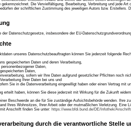
he gekennzeichnet. Die Vervielfältigung, Bearbeitung, Verbreitung und jede Art
dürfen der schriftlichen Zustimmung des jeweiligen Autors bzw. Erstellers. 
rung
nne der Datenschutzgesetze, insbesondere der EU-Datenschutzgrundverordnun
chte
tdaten unseres Datenschutzbeauftragten können Sie jederzeit folgende Rec
 uns gespeicherten Daten und deren Verarbeitung,
er personenbezogener Daten,
 gespeicherten Daten,
verarbeitung, sofern wir Ihre Daten aufgrund gesetzlicher Pflichten noch nic
Verarbeitung Ihrer Daten bei uns und
ofern Sie in die Datenverarbeitung eingewilligt haben oder einen Vertrag mit
ng erteilt haben, können Sie diese jederzeit mit Wirkung für die Zukunft widerr
 einer Beschwerde an die für Sie zuständige Aufsichtsbehörde wenden. Ihre z
and Ihres Wohnsitzes, Ihrer Arbeit oder der mutmaßlichen Verletzung. Eine Li
mit Anschrift finden Sie unter:
https://www.bfdi.bund.de/DE/Infothek/Anschrift
rarbeitung durch die verantwortliche Stelle u