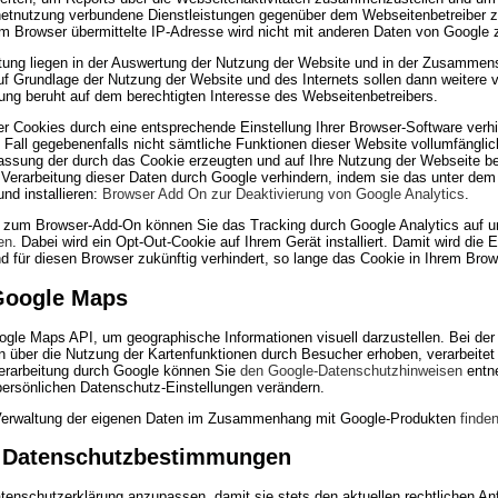
netnutzung verbundene Dienstleistungen gegenüber dem Webseitenbetreiber 
em Browser übermittelte IP-Adresse wird nicht mit anderen Daten von Google
tung liegen in der Auswertung der Nutzung der Website und in der Zusammens
Auf Grundlage der Nutzung der Website und des Internets sollen dann weitere
tung beruht auf dem berechtigten Interesse des Webseitenbetreibers.
r Cookies durch eine entsprechende Einstellung Ihrer Browser-Software verhi
m Fall gegebenenfalls nicht sämtliche Funktionen dieser Website vollumfängli
assung der durch das Cookie erzeugten und auf Ihre Nutzung der Webseite bez
Verarbeitung dieser Daten durch Google verhindern, indem sie das unter dem
nd installieren:
Browser Add On zur Deaktivierung von Google Analytics
.
ve zum Browser-Add-On können Sie das Tracking durch Google Analytics auf u
en
. Dabei wird ein Opt-Out-Cookie auf Ihrem Gerät installiert. Damit wird die
d für diesen Browser zukünftig verhindert, so lange das Cookie in Ihrem Browser
Google Maps
gle Maps API, um geographische Informationen visuell darzustellen. Bei d
 über die Nutzung der Kartenfunktionen durch Besucher erhoben, verarbeitet
verarbeitung durch Google können Sie
den Google-Datenschutzhinweisen
entn
persönlichen Datenschutz-Einstellungen verändern.
 Verwaltung der eigenen Daten im Zusammenhang mit Google-Produkten
finden
 Datenschutzbestimmungen
atenschutzerklärung anzupassen, damit sie stets den aktuellen rechtlichen An