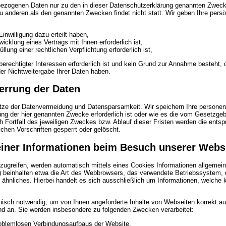
bezogenen Daten nur zu den in dieser Datenschutzerklärung genannten Zwecke
u anderen als den genannten Zwecken findet nicht statt. Wir geben Ihre persö
Einwilligung dazu erteilt haben,
icklung eines Vertrags mit Ihnen erforderlich ist,
üllung einer rechtlichen Verpflichtung erforderlich ist,
berechtigter Interessen erforderlich ist und kein Grund zur Annahme besteht,
er Nichtweitergabe Ihrer Daten haben.
errung der Daten
ätze der Datenvermeidung und Datensparsamkeit. Wir speichern Ihre persone
hung der hier genannten Zwecke erforderlich ist oder wie es die vom Gesetzgeb
h Fortfall des jeweiligen Zweckes bzw. Ablauf dieser Fristen werden die ent
chen Vorschriften gesperrt oder gelöscht.
iner Informationen beim Besuch unserer Webs
ugreifen, werden automatisch mittels eines Cookies Informationen allgemeine
es) beinhalten etwa die Art des Webbrowsers, das verwendete Betriebssystem
d ähnliches. Hierbei handelt es sich ausschließlich um Informationen, welche
nisch notwendig, um von Ihnen angeforderte Inhalte von Webseiten korrekt aus
nd an. Sie werden insbesondere zu folgenden Zwecken verarbeitet:
roblemlosen Verbindungsaufbaus der Website,