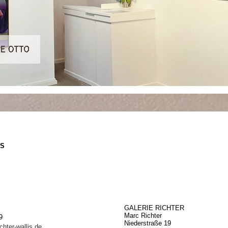
IS
GALERIE RICHTER
Marc Richter
9
Niederstraße 19
chter-wallis.de