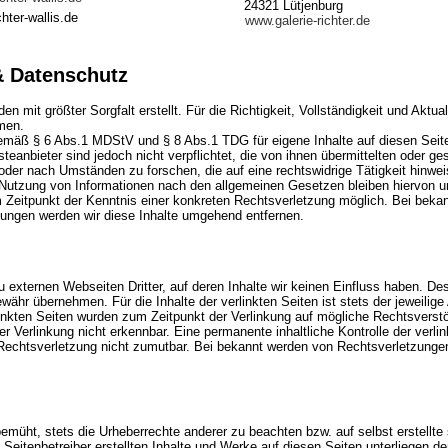
24321 Lütjenburg
hter-wallis.de
www.galerie-richter.de
& Datenschutz
en mit größter Sorgfalt erstellt. Für die Richtigkeit, Vollständigkeit und Aktual
men.
gemäß § 6 Abs.1 MDStV und § 8 Abs.1 TDG für eigene Inhalte auf diesen Sei
teanbieter sind jedoch nicht verpflichtet, die von ihnen übermittelten oder g
der nach Umständen zu forschen, die auf eine rechtswidrige Tätigkeit hinwei
Nutzung von Informationen nach den allgemeinen Gesetzen bleiben hiervon un
m Zeitpunkt der Kenntnis einer konkreten Rechtsverletzung möglich. Bei beka
ungen werden wir diese Inhalte umgehend entfernen.
 externen Webseiten Dritter, auf deren Inhalte wir keinen Einfluss haben. De
ähr übernehmen. Für die Inhalte der verlinkten Seiten ist stets der jeweilige 
rlinkten Seiten wurden zum Zeitpunkt der Verlinkung auf mögliche Rechtsverst
r Verlinkung nicht erkennbar. Eine permanente inhaltliche Kontrolle der verlin
Rechtsverletzung nicht zumutbar. Bei bekannt werden von Rechtsverletzungen
bemüht, stets die Urheberrechte anderer zu beachten bzw. auf selbst erstellte
 Seitenbetreiber erstellten Inhalte und Werke auf diesen Seiten unterliegen 