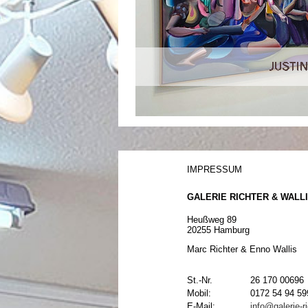
IMPRESSUM
GALERIE RICHTER & WALL
Heußweg 89
20255 Hamburg
Marc Richter & Enno Wallis
St.-Nr.
26 170 00696
Mobil:
0172 54 94 59
E-Mail:
info@galerie-ri