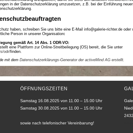
gen in der Datenschutzerklärung umzusetzen, z.B. bei der Einführung neuer 
enschutzerklärung.
enschutzbeauftragten
tz haben, schreiben Sie uns bitte eine E-Mail info@galerie-richter.de oder 
tliche Person in unserer Organisation
:
ilegung gemäß Art. 14 Abs. 1 ODR-VO:
llt eine Plattform zur Online-Streitbeilegung (OS) bereit, die Sie unter
s/odr/
finden.
rde mit dem
Datenschutzerklärungs-Generator der activeMind AG erstellt
.
ÖFFNUNGSZEITEN
GA
Samstag 16.08.2025 von 11.00 – 15.00 Uhr
Gale
Samstag 30.08.2025 von 11.00 – 15.00 Uhr
Nied
2432
sowie nach telefonischer Vereinbarung!
www.