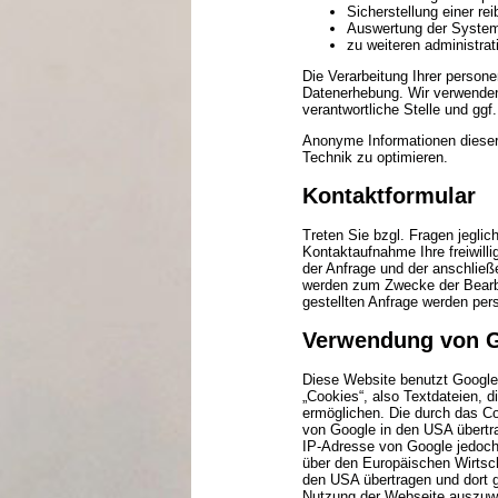
Sicherstellung einer r
Auswertung der Systems
zu weiteren administra
Die Verarbeitung Ihrer perso
Datenerhebung. Wir verwenden
verantwortliche Stelle und ggf.
Anonyme Informationen dieser 
Technik zu optimieren.
Kontaktformular
Treten Sie bzgl. Fragen jeglic
Kontaktaufnahme Ihre freiwilli
der Anfrage und der anschlie
werden zum Zwecke der Bearbe
gestellten Anfrage werden pe
Verwendung von G
Diese Website benutzt Google 
„Cookies“, also Textdateien, 
ermöglichen. Die durch das Co
von Google in den USA übertra
IP-Adresse von Google jedoch
über den Europäischen Wirtsch
den USA übertragen und dort g
Nutzung der Webseite auszuwe